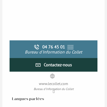
04 76 45 01
▒▒
Bureau d'Information du Collet
Contactez-nous
www.lecollet.com
Bureau d'Information du Collet
Langues parlées
Langues parlées