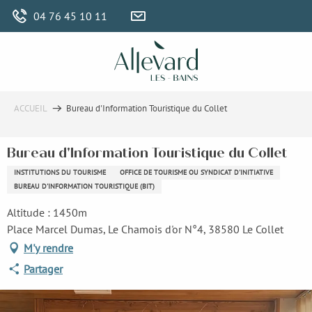
Aller
04 76 45 10 11
au
contenu
principal
ACCUEIL
Bureau d'Information Touristique du Collet
Bureau d'Information Touristique du Collet
INSTITUTIONS DU TOURISME
OFFICE DE TOURISME OU SYNDICAT D'INITIATIVE
BUREAU D'INFORMATION TOURISTIQUE (BIT)
Altitude : 1450m
Place Marcel Dumas, Le Chamois d'or N°4, 38580 Le Collet
M'y rendre
Partager