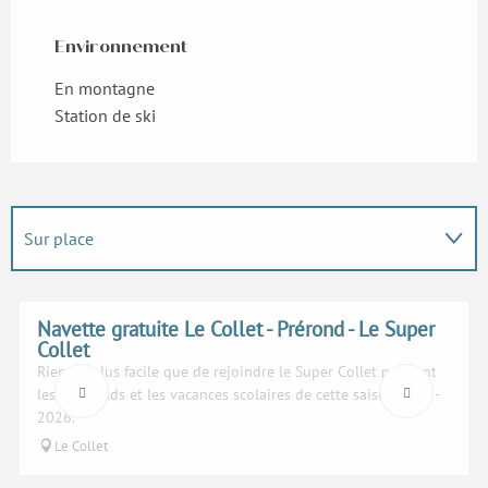
Environnement
Environnement
En montagne
Station de ski
Sur place
En lien avec
Navette gratuite Le Collet - Prérond - Le Super
Collet
Rien de plus facile que de rejoindre le Super Collet pendant
les weekends et les vacances scolaires de cette saison 2025-
2026.
Le Collet