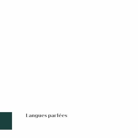
Langues parlées
Langues parlées