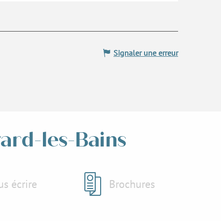
Signaler une erreur
vard-les-Bains
s écrire
Brochures