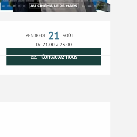
Ouverture et coordonn
21
VENDREDI
AOÛT
De 21:00 à 23:00
Contactez-nous