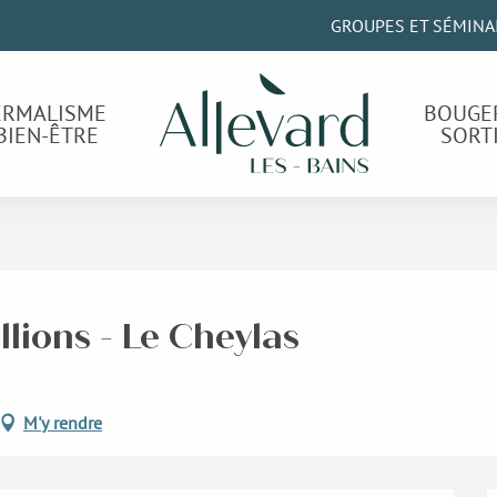
GROUPES ET SÉMINA
ERMALISME
BOUGE
BIEN-ÊTRE
SORT
llions - Le Cheylas
M'y rendre