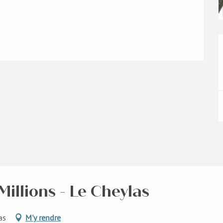
Millions - Le Cheylas
as
M'y rendre