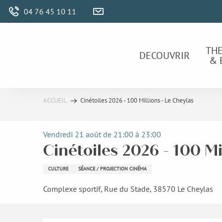
Aller
04 76 45 10 11
au
contenu
principal
TH
DECOUVRIR
& 
ACCUEIL
Cinétoiles 2026 - 100 Millions - Le Cheylas
Vendredi 21 août de 21:00 à 23:00
Cinétoiles 2026 - 100 Mi
CULTURE
SÉANCE / PROJECTION CINÉMA
Complexe sportif, Rue du Stade, 38570 Le Cheylas