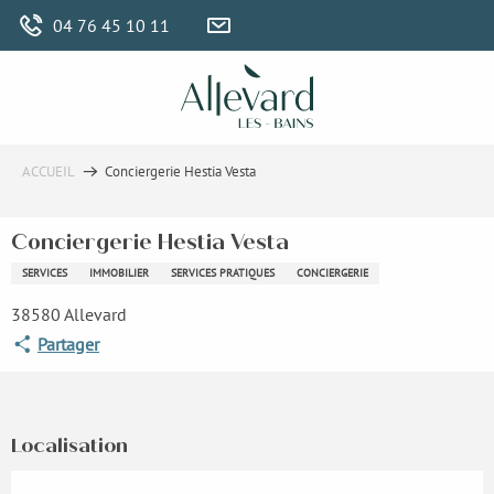
Aller
04 76 45 10 11
au
contenu
principal
ACCUEIL
Conciergerie Hestia Vesta
Conciergerie Hestia Vesta
SERVICES
IMMOBILIER
SERVICES PRATIQUES
CONCIERGERIE
38580 Allevard
Partager
Localisation