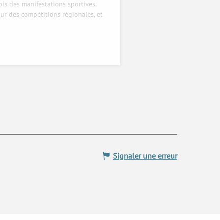
 fois des manifestations sportives,
r des compétitions régionales, et
Signaler une erreur