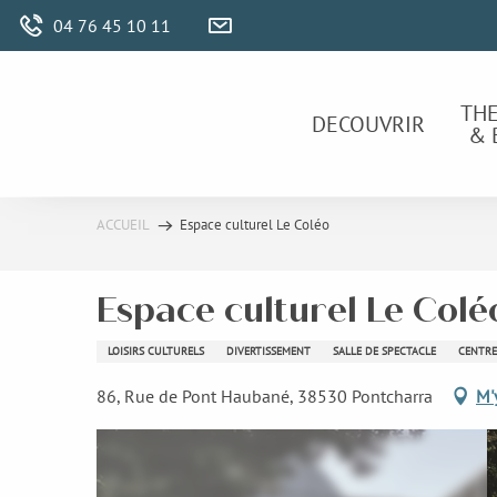
Aller
04 76 45 10 11
au
contenu
principal
TH
DECOUVRIR
& 
ACCUEIL
Espace culturel Le Coléo
Espace culturel Le Colé
LOISIRS CULTURELS
DIVERTISSEMENT
SALLE DE SPECTACLE
CENTRE
86, Rue de Pont Haubané, 38530 Pontcharra
M'