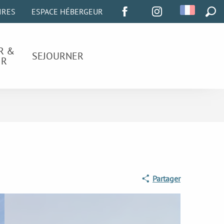
IRES
ESPACE HÉBERGEUR
REC
R &
SEJOURNER
IR
Partager