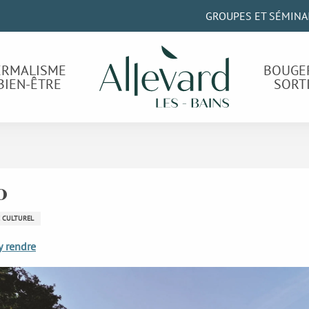
GROUPES ET SÉMINA
ERMALISME
BOUGE
BIEN-ÊTRE
SORT
o
 CULTUREL
y rendre