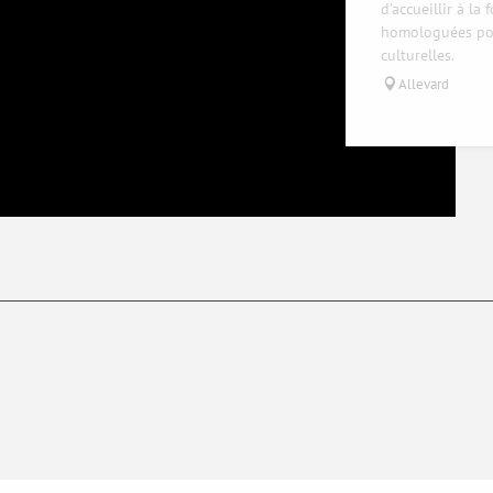
d’accueillir à la
homologuées pou
culturelles.
Allevard
Réservable