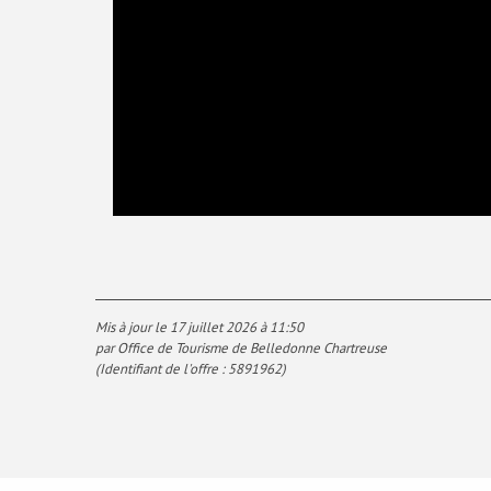
Mis à jour le 17 juillet 2026 à 11:50
par Office de Tourisme de Belledonne Chartreuse
(Identifiant de l'offre :
5891962
)