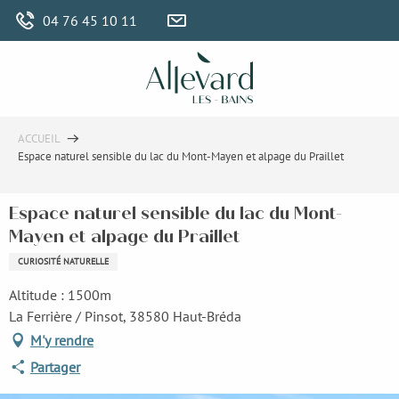
Aller
04 76 45 10 11
au
contenu
principal
ACCUEIL
Espace naturel sensible du lac du Mont-Mayen et alpage du Praillet
Espace naturel sensible du lac du Mont-
Mayen et alpage du Praillet
CURIOSITÉ NATURELLE
Altitude : 1500m
La Ferrière / Pinsot, 38580 Haut-Bréda
M'y rendre
Partager