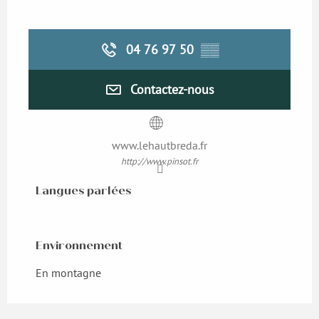
04 76 97 50
▒▒
Contactez-nous
www.lehautbreda.fr
http://www.pinsot.fr
Langues parlées
Langues parlées
Environnement
Environnement
En montagne