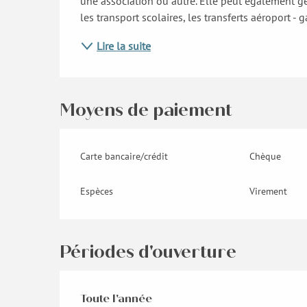
une association ou autre. Elle peut également gé
les transport scolaires, les transferts aéroport - 
Lire la suite
Moyens de paiement
Carte bancaire/crédit
Chèque
Espèces
Virement
Périodes d'ouverture
Toute l'année
Toute l'année