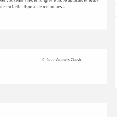
rer vos séminaires et congrès. Europe autocars effectue 
gare sncf. elle dispose de remorques...
Chèque-Vacances Classic