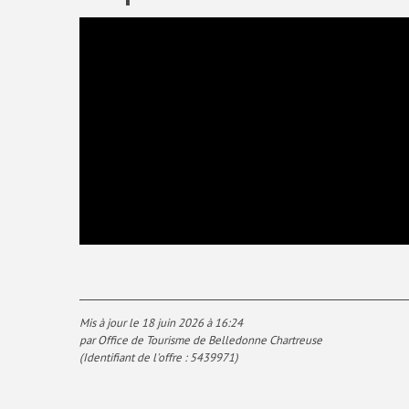
Mis à jour le 18 juin 2026 à 16:24
par Office de Tourisme de Belledonne Chartreuse
(Identifiant de l'offre :
5439971
)