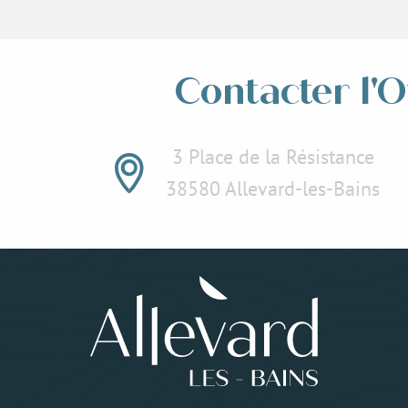
Contacter l'O
3 Place de la Résistance
38580 Allevard-les-Bains