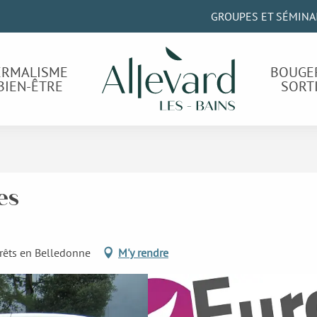
GROUPES ET SÉMINA
ERMALISME
BOUGE
BIEN-ÊTRE
SORT
es
rêts en Belledonne
M'y rendre