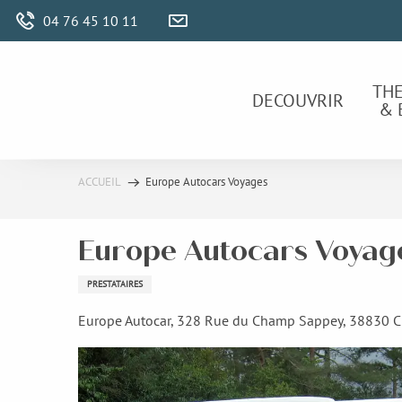
Aller
04 76 45 10 11
au
contenu
principal
TH
DECOUVRIR
& 
ACCUEIL
Europe Autocars Voyages
Europe Autocars Voyag
PRESTATAIRES
Europe Autocar, 328 Rue du Champ Sappey, 38830 C