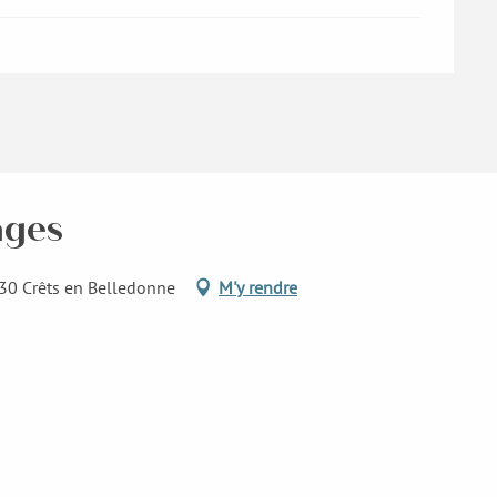
ages
30 Crêts en Belledonne
M'y rendre