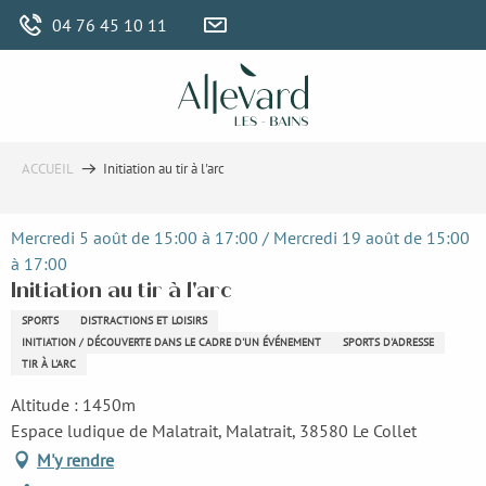
Aller
04 76 45 10 11
au
contenu
principal
ACCUEIL
Initiation au tir à l'arc
Mercredi 5 août de 15:00 à 17:00 / Mercredi 19 août de 15:00
à 17:00
Initiation au tir à l'arc
SPORTS
DISTRACTIONS ET LOISIRS
INITIATION / DÉCOUVERTE DANS LE CADRE D'UN ÉVÉNEMENT
SPORTS D'ADRESSE
TIR À L'ARC
Altitude : 1450m
Espace ludique de Malatrait, Malatrait, 38580 Le Collet
M'y rendre