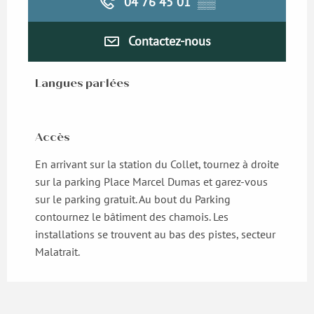
04 76 45 01
▒▒
Contactez-nous
Langues parlées
Langues parlées
Accès
Accès
En arrivant sur la station du Collet, tournez à droite
sur la parking Place Marcel Dumas et garez-vous
sur le parking gratuit. Au bout du Parking
contournez le bâtiment des chamois. Les
installations se trouvent au bas des pistes, secteur
Malatrait.