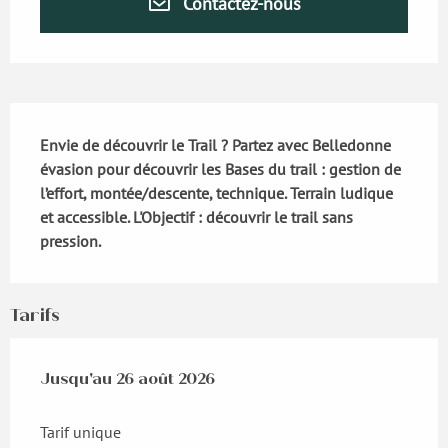
Contactez-nous
Description
Envie de découvrir le Trail ? Partez avec Belledonne 
évasion pour découvrir les Bases du trail : gestion de 
l’effort, montée/descente, technique. Terrain ludique 
et accessible. L'Objectif : découvrir le trail sans 
pression.
Tarifs
Du
Jusqu'au
8 juillet 2026
26 août 2026
au
26 août 2026
Tarif unique