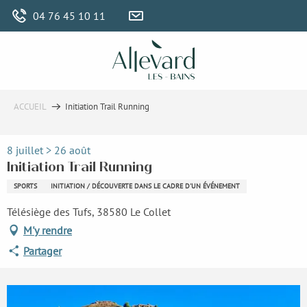
Aller
04 76 45 10 11
au
contenu
principal
ACCUEIL
Initiation Trail Running
8 juillet > 26 août
Initiation Trail Running
SPORTS
INITIATION / DÉCOUVERTE DANS LE CADRE D'UN ÉVÉNEMENT
Télésiège des Tufs, 38580 Le Collet
M'y rendre
Partager