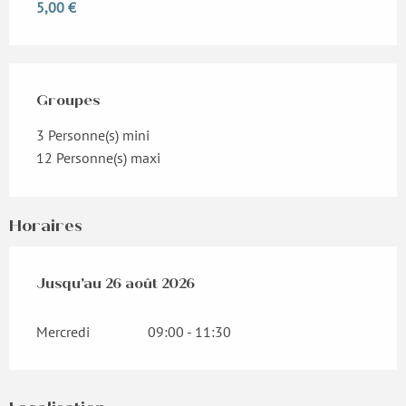
5,00 €
Groupes
Groupes
3 Personne(s) mini
12 Personne(s) maxi
Horaires
Du
Jusqu'au
8 juillet 2026
26 août 2026
au
26 août 2026
Mercredi
09:00 - 11:30