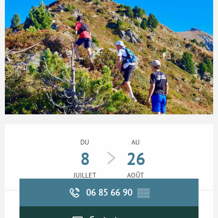
Ouverture et coordonnées
DU
AU
8
26
JUILLET
AOÛT
06 85 66 90
▒▒