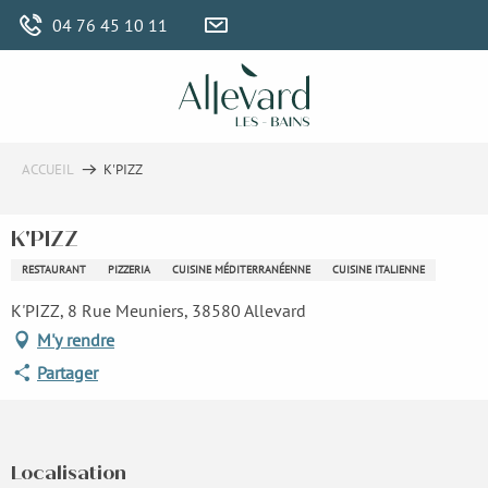
Aller
04 76 45 10 11
au
contenu
principal
ACCUEIL
K'PIZZ
K'PIZZ
RESTAURANT
PIZZERIA
CUISINE MÉDITERRANÉENNE
CUISINE ITALIENNE
K'PIZZ, 8 Rue Meuniers, 38580 Allevard
M'y rendre
Partager
Localisation