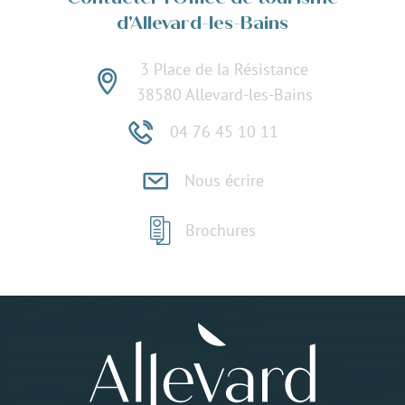
d'Allevard-les-Bains
3 Place de la Résistance
38580 Allevard-les-Bains
04 76 45 10 11
Nous écrire
Brochures