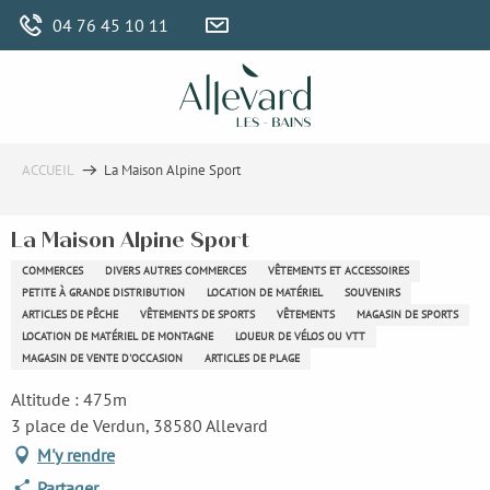
Aller
04 76 45 10 11
au
contenu
principal
ACCUEIL
La Maison Alpine Sport
La Maison Alpine Sport
COMMERCES
DIVERS AUTRES COMMERCES
VÊTEMENTS ET ACCESSOIRES
PETITE À GRANDE DISTRIBUTION
LOCATION DE MATÉRIEL
SOUVENIRS
ARTICLES DE PÊCHE
VÊTEMENTS DE SPORTS
VÊTEMENTS
MAGASIN DE SPORTS
LOCATION DE MATÉRIEL DE MONTAGNE
LOUEUR DE VÉLOS OU VTT
MAGASIN DE VENTE D'OCCASION
ARTICLES DE PLAGE
Altitude : 475m
3 place de Verdun, 38580 Allevard
M'y rendre
Partager