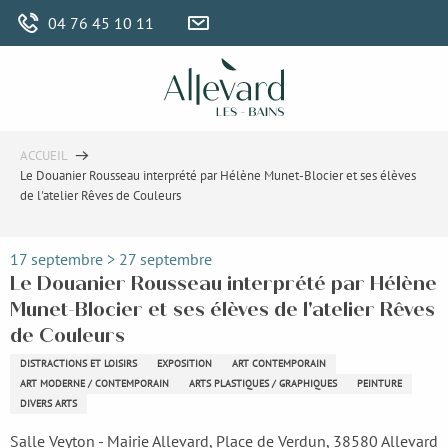
Aller
04 76 45 10 11
au
contenu
principal
ACCUEIL
Le Douanier Rousseau interprété par Hélène Munet-Blocier et ses élèves
de l'atelier Rêves de Couleurs
17 septembre > 27 septembre
Le Douanier Rousseau interprété par Hélène
Munet-Blocier et ses élèves de l'atelier Rêves
de Couleurs
DISTRACTIONS ET LOISIRS
EXPOSITION
ART CONTEMPORAIN
ART MODERNE / CONTEMPORAIN
ARTS PLASTIQUES / GRAPHIQUES
PEINTURE
DIVERS ARTS
Salle Veyton - Mairie Allevard, Place de Verdun, 38580 Allevard