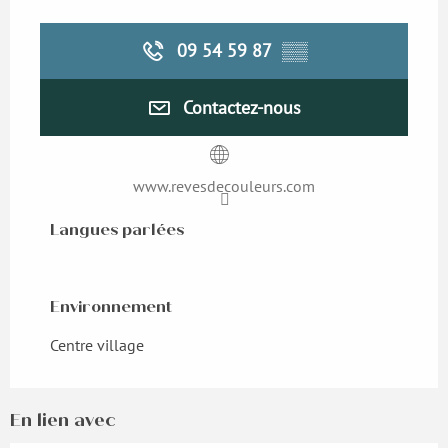
09 54 59 87
▒▒
Contactez-nous
www.revesdecouleurs.com
Langues parlées
Langues parlées
Environnement
Environnement
Centre village
En lien avec