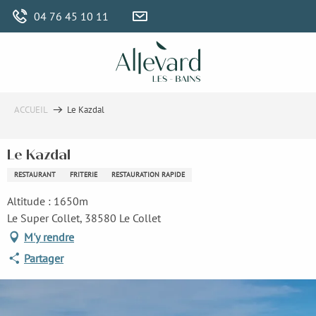
Aller
04 76 45 10 11
au
contenu
principal
ACCUEIL
Le Kazdal
Le Kazdal
RESTAURANT
FRITERIE
RESTAURATION RAPIDE
Altitude : 1650m
Le Super Collet, 38580 Le Collet
M'y rendre
Partager