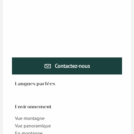
Contactez-nous
Langues parlées
Langues parlées
Environnement
Environnement
Vue montagne
Vue panoramique
En montagne