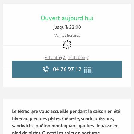
Ouverture et coordonnées
Ouvert aujourd'hui
jusqu'à 22:00
Voir les horaires
Animaux acceptés
+ 4 autre(s) prestation(s)
04 76 97 12
▒▒
Description
Le tétras Lyre vous accueille pendant la saison en été 
hiver au pied des pistes. Crêperie, snack, boissons, 
sandwichs, poêlon montagnard, gaufres. Terrasse en 
pied de pistes. Ouvert les soirs de nocturne.