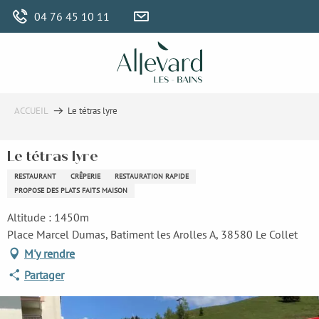
Aller
04 76 45 10 11
au
contenu
principal
ACCUEIL
Le tétras lyre
Le tétras lyre
RESTAURANT
CRÊPERIE
RESTAURATION RAPIDE
PROPOSE DES PLATS FAITS MAISON
Altitude : 1450m
Place Marcel Dumas, Batiment les Arolles A, 38580 Le Collet
M'y rendre
Partager