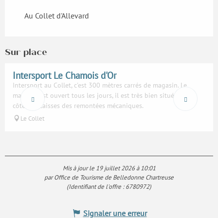
Au Collet d'Allevard
Sur place
Réservable
Intersport Le Chamois d'Or
Intersport au Collet, c'est 300 mètres carrés de magasin. Le
magasin est ouvert tous les jours, il est très bien situé tout à
côté des caisses des remontées mécaniques.
Le Collet
Mis à jour le 19 juillet 2026 à 10:01
par Office de Tourisme de Belledonne Chartreuse
(Identifiant de l'offre :
6780972
)
Signaler une erreur