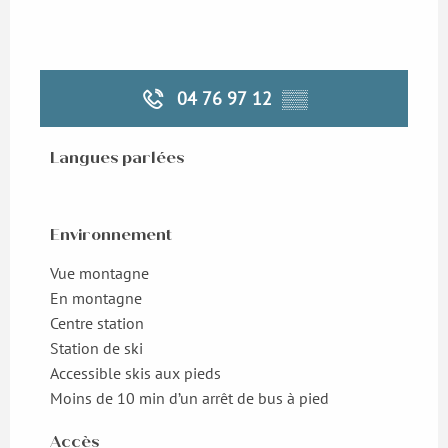
04 76 97 12
▒▒
Langues parlées
Langues parlées
Environnement
Environnement
Vue montagne
En montagne
Centre station
Station de ski
Accessible skis aux pieds
Moins de 10 min d’un arrêt de bus à pied
Accès
Accès