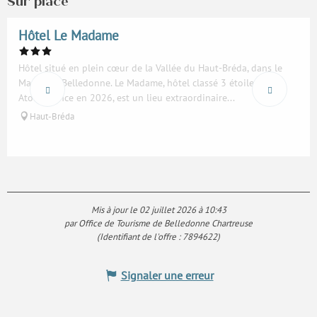
Sur place
Réservable
Hôtel Le Madame
Hôtel situé en plein cœur de la Vallée du Haut-Bréda, dans le
Massif de Belledonne. Le Madame, hôtel classé 3 étoiles par
Atout France en 2026, est un lieu extraordinaire...
Haut-Bréda
Mis à jour le 02 juillet 2026 à 10:43
par Office de Tourisme de Belledonne Chartreuse
(Identifiant de l'offre :
7894622
)
Signaler une erreur