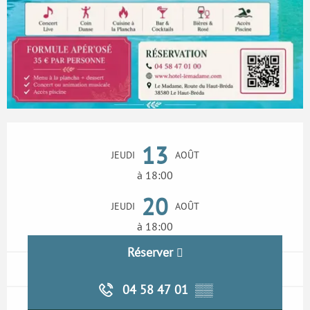
Ouverture et coordonnées
13
JEUDI
AOÛT
à 18:00
20
JEUDI
AOÛT
à 18:00
Réserver
04 58 47 01
▒▒