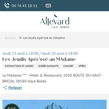
Aller
04 76 45 10 11
au
contenu
principal
ACCUEIL
Les Jeudis Apér'osé au MAdame
Jeudi 13 août à 18:00 / Jeudi 20 août à 18:00
Les Jeudis Apér'osé au MAdame
DISTRACTIONS ET LOISIRS
SOIRÉE DANSANTE
CONCERT
APÉRO
Le Madame *** - Hôtel & Restaurant, 1030 ROUTE DU HAUT-
BREDA, 38580 Haut-Bréda
Partager