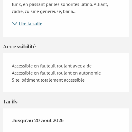
funk, en passant par les sonorités latino. Alliant, 
cadre, cuisine généreuse, bar à...
Lire la suite
Accessibilité
Accessible en fauteuil roulant avec aide
Accessible en fauteuil roulant en autonomie
Site, bâtiment totalement accessible
Tarifs
Du
Jusqu'au
16 juillet 2026
20 août 2026
au
20 août 2026