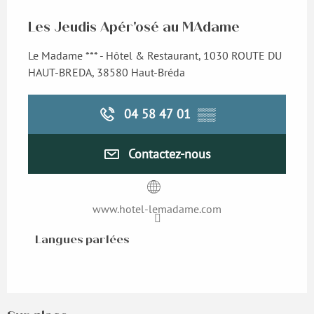
Les Jeudis Apér'osé au MAdame
Le Madame *** - Hôtel & Restaurant, 1030 ROUTE DU
HAUT-BREDA, 38580 Haut-Bréda
04 58 47 01
▒▒
Contactez-nous
www.hotel-lemadame.com
Langues parlées
Langues parlées