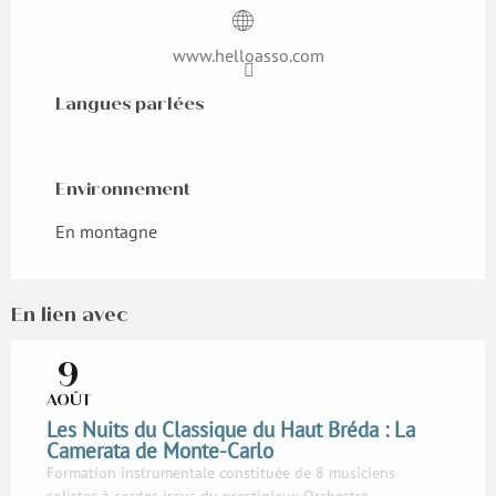
www.helloasso.com
Langues parlées
Langues parlées
Environnement
Environnement
En montagne
En lien avec
9
AOÛT
Les Nuits du Classique du Haut Bréda : La
Camerata de Monte-Carlo
Formation instrumentale constituée de 8 musiciens