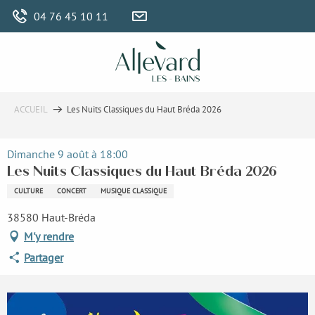
Aller
04 76 45 10 11
au
contenu
principal
ACCUEIL
Les Nuits Classiques du Haut Bréda 2026
Dimanche 9 août à 18:00
Les Nuits Classiques du Haut Bréda 2026
CULTURE
CONCERT
MUSIQUE CLASSIQUE
38580 Haut-Bréda
M'y rendre
Partager