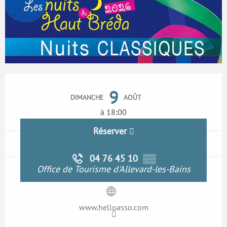
Ouverture et coordonnées
9
DIMANCHE
AOÛT
à 18:00
Réserver
04 76 45 10
▒▒
Office de Tourisme d'Allevard-les-Bains
www.helloasso.com