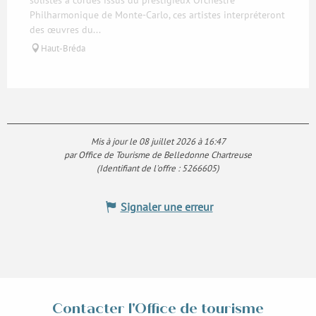
solistes à cordes issus du prestigieux Orchestre
Philharmonique de Monte-Carlo, ces artistes interpréteront
des œuvres du...
Haut-Bréda
Réservable
Mis à jour le 08 juillet 2026 à 16:47
par Office de Tourisme de Belledonne Chartreuse
(Identifiant de l'offre :
5266605
)
Signaler une erreur
Contacter l'Office de tourisme