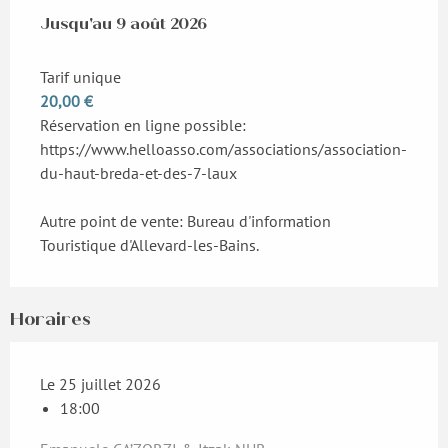
Du
Jusqu'au
25 juillet 2026
9 août 2026
au
9 août 2026
Tarif unique
20,00 €
Réservation en ligne possible:
https://www.helloasso.com/associations/association-
du-haut-breda-et-des-7-laux
Autre point de vente: Bureau d'information
Touristique d'Allevard-les-Bains.
Horaires
Le 25 juillet 2026
18:00