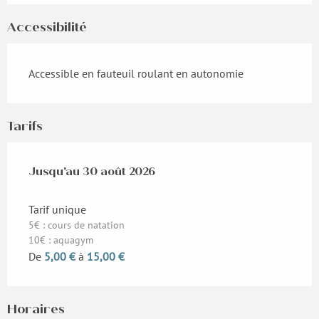
Accessibilité
Accessible en fauteuil roulant en autonomie
Tarifs
Du
Jusqu'au
8 juillet 2026
30 août 2026
au
30 août 2026
Tarif unique
5€ : cours de natation
10€ : aquagym
De
5,00 €
à
15,00 €
Horaires