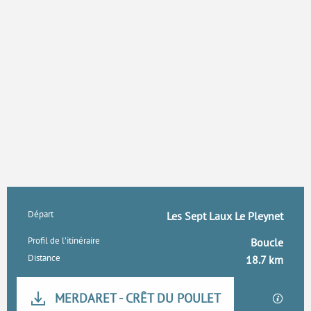
Informations pratiques
Départ
Les Sept Laux Le Pleynet
Profil de l’itinéraire
Boucle
Distance
18.7 km
Documentation
MERDARET - CRÊT DU POULET
SECTI