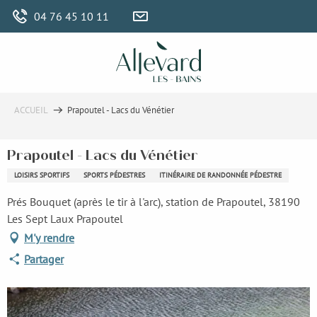
Aller
04 76 45 10 11
au
contenu
principal
ACCUEIL
Prapoutel - Lacs du Vénétier
Prapoutel - Lacs du Vénétier
LOISIRS SPORTIFS
SPORTS PÉDESTRES
ITINÉRAIRE DE RANDONNÉE PÉDESTRE
Prés Bouquet (après le tir à l'arc), station de Prapoutel, 38190
Les Sept Laux Prapoutel
M'y rendre
Partager