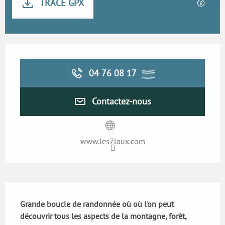
TRACÉ GPX
SECTI
Ouverture et coordonnées
04 76 08 17
▒▒
Contactez-nous
www.les7laux.com
Description
Grande boucle de randonnée où où l'on peut 
découvrir tous les aspects de la montagne, forêt, 