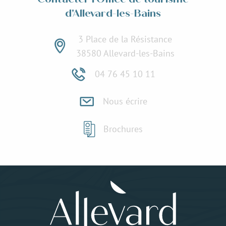
d'Allevard-les-Bains
3 Place de la Résistance
38580 Allevard-les-Bains
04 76 45 10 11
Nous écrire
Brochures