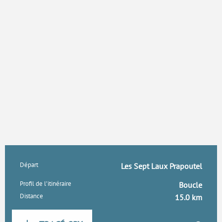
Informations pratiques
Départ
Les Sept Laux Prapoutel
Profil de l’itinéraire
Boucle
Distance
15.0 km
Documentation