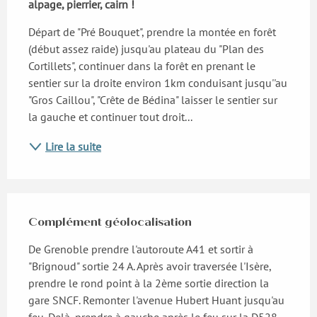
alpage, pierrier, cairn !
Départ de "Pré Bouquet", prendre la montée en forêt 
(début assez raide) jusqu'au plateau du "Plan des 
Cortillets", continuer dans la forêt en prenant le 
sentier sur la droite environ 1km conduisant jusqu''au 
"Gros Caillou", "Crête de Bédina" laisser le sentier sur 
la gauche et continuer tout droit...
Lire la suite
Complément géolocalisation
Complément géolocalisation
De Grenoble prendre l'autoroute A41 et sortir à 
"Brignoud" sortie 24 A. Après avoir traversée l'Isère, 
prendre le rond point à la 2ème sortie direction la 
gare SNCF. Remonter l'avenue Hubert Huant jusqu'au 
feu. Delà, prendre à gauche après le feu sur la D528 