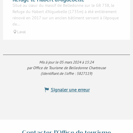
Situé au cœur du massif de Belledonne sur le GR 738, le
Refuge du Habert d’Aiguebelle (1735m) à été entièrement
rénové en 2017 sur un ancien bâtiment servant à l’époque
de...
Laval
Mis à jour le 05 mars 2024 à 15:24
par Office de Tourisme de Belledonne Chartreuse
(Identifiant de l'offre :
5827119
)
Signaler une erreur
Contacter l'Office de tourisme