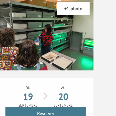
+1 photo
Ouverture et coordonn
DU
AU
19
20
SEPTEMBRE
SEPTEMBRE
Réserver