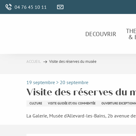
Aller
04 76 45 10 11
au
contenu
principal
TH
DECOUVRIR
& 
ACCUEIL
Visite des réserves du musée
19 septembre > 20 septembre
Visite des réserves du 
CULTURE
VISITE GUIDÉE ET/OU COMMENTÉE
OUVERTURE EXCEPTIONN
La Galerie, Musée d'Allevard-les-Bains, 2b avenue de