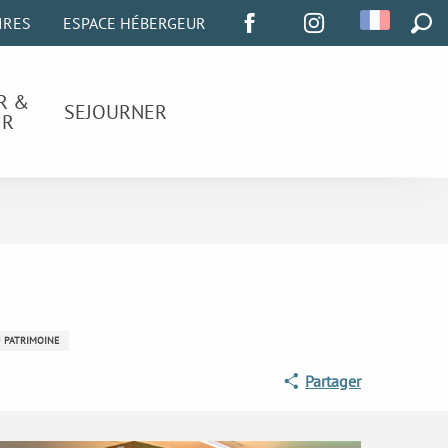
IRES
ESPACE HÉBERGEUR
REC
R &
SEJOURNER
IR
 PATRIMOINE
Partager