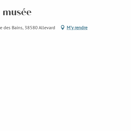
u musée
ue des Bains, 38580 Allevard
M'y rendre