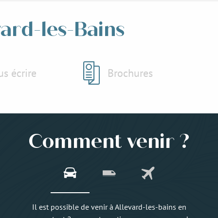
vard-les-Bains
s écrire
Brochures
Comment venir ?
Il est possible de venir à Allevard-les-bains en