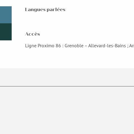
Langues parlées
Langues parlées
Accès
Accès
Ligne Proximo 86 : Grenoble – Allevard-les-Bains ; Ar