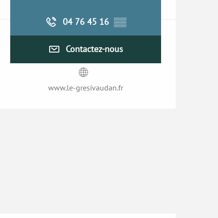
04 76 45 16
▒▒
Contactez-nous
www.le-gresivaudan.fr