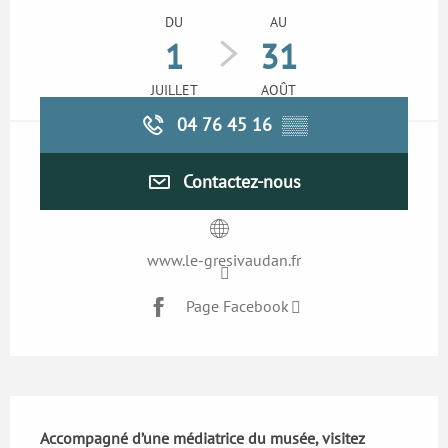
DU
AU
1
31
JUILLET
AOÛT
04 76 45 16
▒▒
Contactez-nous
www.le-gresivaudan.fr
Page Facebook
Description
Accompagné d’une médiatrice du musée, visitez 