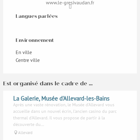
www.le-gresivaudan.fr
Langues parlées
Langues parlées
Environnement
Environnement
En ville
Centre ville
Est organisé dans le cadre de ...
La Galerie, Musée d'Allevard-les-Bains
Après une vaste rénovation, le Musée d'Allevard vous
accueille dans un nouvel écrin, l'ancien casino du parc
thermal d'Allevard. Il vous propose de partir à la
découverte du...
Allevard