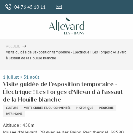
Aller
04 76 45 10 11
au
contenu
principal
ACCUEIL
Visite guidée de l'exposition temporaire - Électrique ! Les Forges d'Allevard
à l'assaut de la Houille blanche
1 juillet > 31 août
Visite guidée de l'exposition temporaire -
Électrique ! Les Forges d'Allevard à l'assaut
de la Houille blanche
CULTURE
VISITE GUIDÉE ET/OU COMMENTÉE
HISTORIQUE
INDUSTRIE
PATRIMOINE
Altitude : 450m
Musée d'Allevard, 2B Avenue des Bains, Parc thermal, 38580