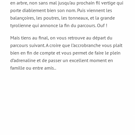
en arbre, non sans mal jusqu’au prochain fil vertige qui
porte diablement bien son nom. Puis viennent les
balançoires, les poutres, les tonneaux, et la grande
tyrolienne qui annonce la fin du parcours. Ouf !
Mais tiens au final, on vous retrouve au départ du
parcours suivant. A croire que l’accrobranche vous plaît
bien en fin de compte et vous permet de faire le plein
d’adrenaline et de passer un excellent moment en
famille ou entre amis..
Visiter des musées
Visiter des musées à Allevard-les-Bains ou dans les environs est
toujours une expérience enrichissante. Le musée d’Allevard-les-
Bains qui retrace l’histoire du patrimoine...